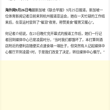
海外网9月26日电
据新加坡《联合早报》9月25日报道，新加坡一
位体育新闻记者日前来到杭州报道亚运会，她在一天忙碌的工作结
束后，在亚运村尝到了“催泪”夜宵，称赞美食“暖胃又暖心”。
何记者介绍说，在23日晚忙完开幕式的报道工作后，她们一行记
者回到媒体中心已是凌晨时分，“当时我们都饿坏了，本打算到酒
店附近的便利店随便买点速食填一填肚子，但突然有人记起媒体中
心餐厅开到凌晨1时，于是我们改变了决定，转往媒体中心餐厅。”