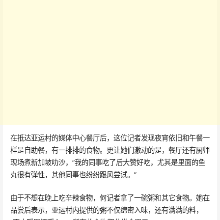
在抵达亚运村的媒体中心餐厅后，这位记者发现夜宵依旧和午餐一
样是自助餐，有一排排的食物。更让她们激动的是，餐厅还有厨师
现场煮新加坡叻沙，“我的同事吃了后大赞好吃，尤其是里面的鱼
丸很有弹性，其他同事也纷纷跟风尝试。”
由于不想在晚上吃辛辣食物，何记者拿了一碗粥和其它食物。她在
品尝后表示，亚运村内提供的粥不仅绵密入味，还有满满的料，