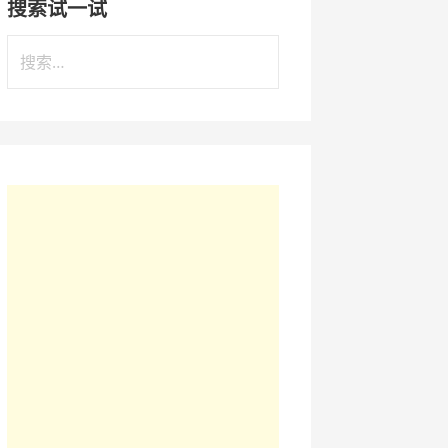
搜索试一试
搜
索
：