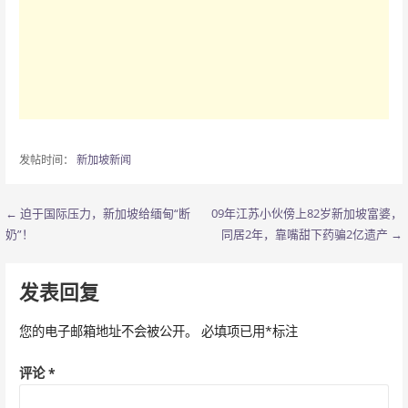
发帖时间：
新加坡新闻
← 迫于国际压力，新加坡给缅甸“断
09年江苏小伙傍上82岁新加坡富婆，
文
奶”！
同居2年，靠嘴甜下药骗2亿遗产 →
章
导
发表回复
航
您的电子邮箱地址不会被公开。
必填项已用
*
标注
评论
*