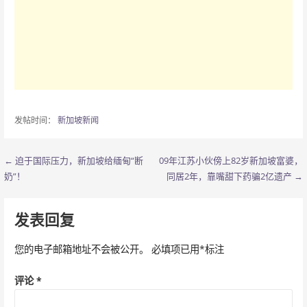
发帖时间：
新加坡新闻
← 迫于国际压力，新加坡给缅甸“断
09年江苏小伙傍上82岁新加坡富婆，
文
奶”！
同居2年，靠嘴甜下药骗2亿遗产 →
章
导
发表回复
航
您的电子邮箱地址不会被公开。
必填项已用
*
标注
评论
*