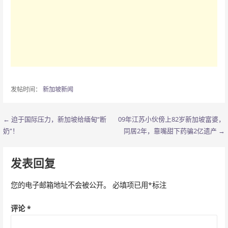
发帖时间：
新加坡新闻
← 迫于国际压力，新加坡给缅甸“断
09年江苏小伙傍上82岁新加坡富婆，
文
奶”！
同居2年，靠嘴甜下药骗2亿遗产 →
章
导
发表回复
航
您的电子邮箱地址不会被公开。
必填项已用
*
标注
评论
*