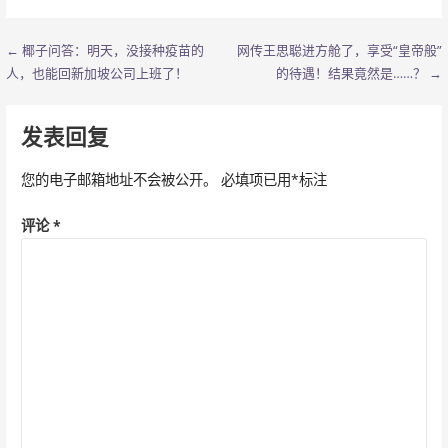
← 椰子问答：明天，没接种疫苗的
网传王思聪进方舱了，享受“皇帝般”
文
人，也能回新加坡公司上班了！
的待遇！结果竟然是……？ →
章
导
发表回复
航
您的电子邮箱地址不会被公开。
必填项已用
*
标注
评论
*