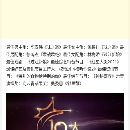
最佳男主角：陈汉玮《味之道》最佳女主角：黄碧仁《味之道》最
佳男配角：徐鸣杰《肃战肃绝》最佳女配角：林梅娇《过江新娘》
最佳戏剧：《过江新娘》最佳综艺特备节目：《红星大奖2021》
最佳综艺及资讯节目主持人：权怡凤《权听你说2》最佳资讯节
目：《特别的食物给特别的你》最佳综艺节目：《神秘嘉宾》常青
演绎奖：向云青苹果奖：吴委恩《邻里帮》