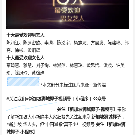
十大最受欢迎男艺人
陈泂江、陈罗密欧、李腾、陈泓宇、杨志龙、方展发、陈建彬、郭
亮、徐彬、黄炯耀
十大最受欢迎女艺人
蔡琦慧、雅慧、刘子绚、林湘萍、林慧玲、黄思恬、洪凌、许美
珍、陈凤玲、黄暄婷
*本文部分未标注图片来源于新传媒
#关注我们#
新加坡狮城椰子
视频号 | 小程序 | 公众号
关注【
新加坡狮城椰子·
视频号
】
带你
了解新加坡大小新鲜事大家赶紧先关注起来👇
新加坡狮城椰子
，
#新加坡 华人多，但“中国派系”真不少！ 视频号
关注
【新加坡狮
城椰子·小程序】