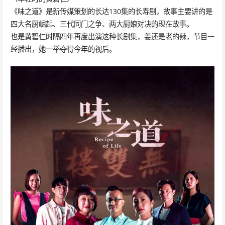
《味之道》是新传媒策划的长达130集的长寿剧，故事主要讲的是
四大名厨崛起、三代同门之争、两大厨娘对决的现在故事。
也是黄碧仁时隔四年再度出演这种长剧集，姜还是老的辣，节目一
经播出，她一举夺得今年的视后。