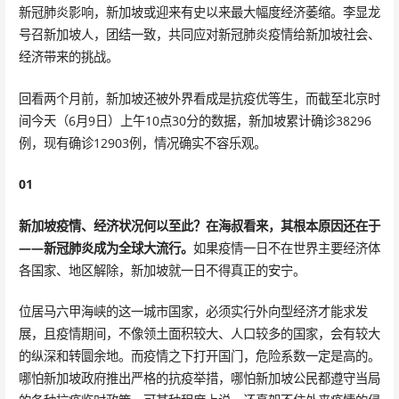
新冠肺炎影响，新加坡或迎来有史以来最大幅度经济萎缩。李显龙
号召新加坡人，团结一致，共同应对新冠肺炎疫情给新加坡社会、
经济带来的挑战。
回看两个月前，新加坡还被外界看成是抗疫优等生，而截至北京时
间今天（6月9日）上午10点30分的数据，新加坡累计确诊38296
例，现有确诊12903例，情况确实不容乐观。
01
新加坡疫情、经济状况何以至此？在海叔看来，其根本原因还在于
——新冠肺炎成为全球大流行。
如果疫情一日不在世界主要经济体
各国家、地区解除，新加坡就一日不得真正的安宁。
位居马六甲海峡的这一城市国家，必须实行外向型经济才能求发
展，且疫情期间，不像领土面积较大、人口较多的国家，会有较大
的纵深和转圜余地。而疫情之下打开国门，危险系数一定是高的。
哪怕新加坡政府推出严格的抗疫举措，哪怕新加坡公民都遵守当局