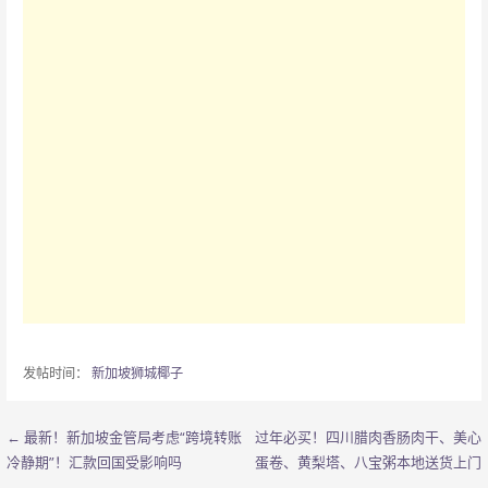
发帖时间：
新加坡狮城椰子
← 最新！新加坡金管局考虑“跨境转账
过年必买！四川腊肉香肠肉干、美心
文
冷静期”！汇款回国受影响吗
蛋卷、黄梨塔、八宝粥本地送货上门
章
→