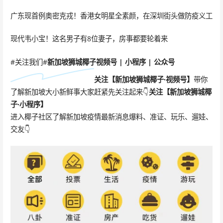
广东现首例奥密克戎！香港女明星全素颜，在深圳街头做防疫义工
现代韦小宝！这名男子有8位妻子，房事都要轮着来
#关注我们#
新加坡狮城椰子
视频号 | 小程序 | 公众号
关注【
新加坡狮城椰子·
视频号
】
带你
了解新加坡大小新鲜事大家赶紧先关注起来👇
关注
【新加坡狮城椰
子·小程序】
进入椰子社区了解新加坡疫情最新消息爆料、准证、玩乐、遛娃、
交友👇