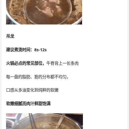
吊龙
建议煮烫时间：8s-12s
火锅必点的常见部位，
牛脊背上一长条肉
每一盘的脂肪、筋的分布都不均匀，
口感从多油变化到纯粹的软嫩
软嫩细腻而肉汁鲜甜饱满