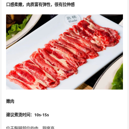
口感柔嫩，肉质富有弹性，很有拉伸感
嫩肉
建议煮烫时间：10s-15s
位于臀腿部位的肉，甜度高