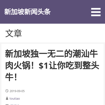
跳
至
新加坡新闻头条
内
容
文章
新加坡独一无二的潮汕牛
肉火锅！$1让你吃到整头
牛！
2019-09-05
toutiao