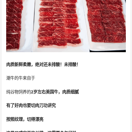
肉质新鲜柔嫩，绝对还未排酸！未排酸！
潮牛的牛来自于
纯谷物饲养的
2岁左右美国牛，肉质细腻
有了好肉也要切肉刀功讲究
按照纹理，切得漂亮