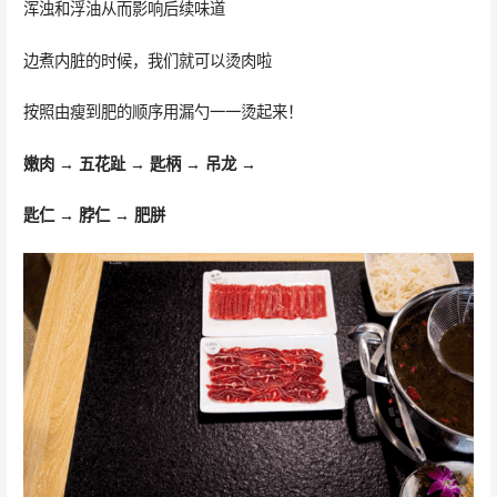
浑浊和浮油从而影响后续味道
边煮内脏的时候，我们就可以烫肉啦
按照由瘦到肥的顺序用漏勺一一烫起来！
嫩肉 → 五花趾 → 匙柄 → 吊龙 →
匙仁 → 脖仁 → 肥胼