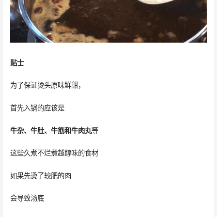
贴士
为了保证烫头原味鲜甜，
首先入锅的应该是
牛杂、牛肚、牛筋和牛肉丸
等
这些久煮不烂煮越醇味的食材
如果先烫了较肥的肉
会导致汤底