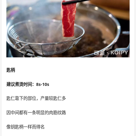
匙柄
建议煮烫时间：8s-10s
匙仁靠下的部位，产量较匙仁多
因中间都有一条明显的肉筋纹路
像钥匙柄一样而得名