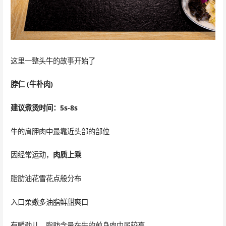
这里一整头牛的故事开始了
脖仁 (牛朴肉)
建议煮烫时间：5s-8s
牛的肩胛肉中最靠近头部的部位
因经常运动，
肉质上乘
脂肪油花雪花点般分布
入口柔嫩多油脂鲜甜爽口
有嚼劲儿，脂肪含量在牛的前身肉中属较高