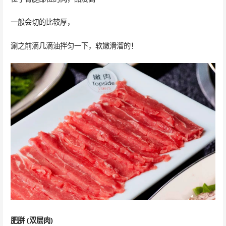
一般会切的比较厚，
涮之前滴几滴油拌匀一下，软嫩滑溜的！
肥
胼
(双层肉)