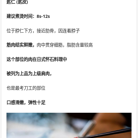
匙仁 (匙皮)
建议煮烫时间：8s-12s
位于脖仁下方，接近肋骨，因连着脖子
筋肉结实鲜嫩，
肉中贯穿细筋，脂肪含量较高
这个部位的肉在日式怀石料理中
被列为上品
为上级肩肉，
也是最考刀工的部位
口感滑嫩，弹性十足