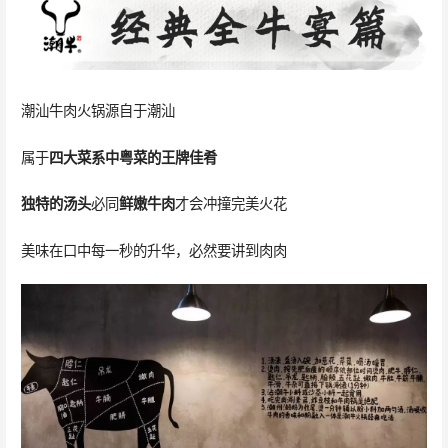
潮汕牛肉火锅源自于潮汕
属于
四大菜系中粤菜的王牌佳肴
独特的汤头
必同
鲜嫩牛肉
才会冲撞完美火花
美味在口中每一秒的升华，必然要讲到肉肉