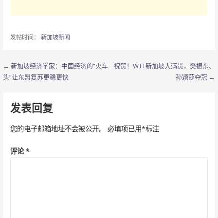
发帖时间：
新加坡新闻
← 新加坡经济学家：中国经济的“火车
祝贺！WTT新加坡大满贯，樊振东、
文
头”让东盟复苏更稳更快
孙颖莎夺冠 →
章
导
发表回复
航
您的电子邮箱地址不会被公开。
必填项已用
*
标注
评论
*