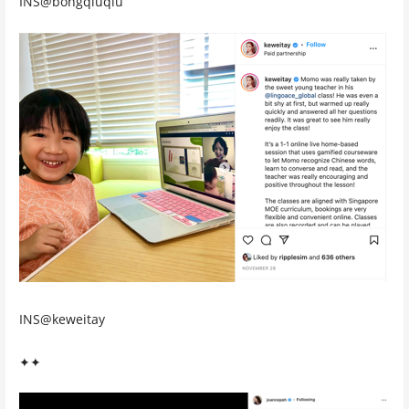
INS@bongqiuqiu
INS@keweitay
✦✦