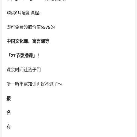
购买6月暑期课程，
即可免费领取价值
$575
的
中国文化课、寓言课等
「27节录播课」！
课余时间让孩子们
听一听丰富知识再好不过了～
报
名
有