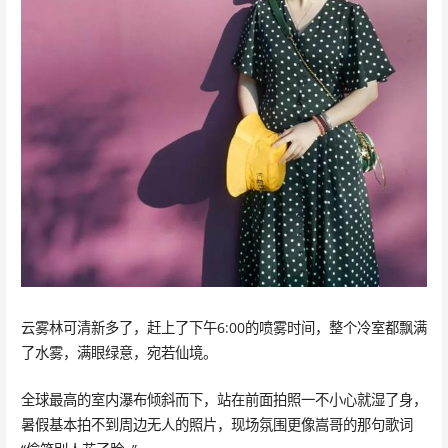
云雾林可清新多了，赶上了下午6:00的喷雾时间，整个冷室都飘满
了水雾，满眼绿意，宛若仙境。
全球最高的室内瀑布倾斜而下，站在前面拍照一不小心就湿了身，
暑假基本拍不到周边无人的照片，现场氛围更像嵩哥的那句歌词