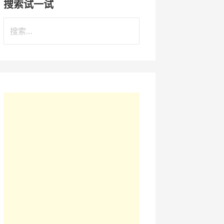
搜索试一试
搜
索
：