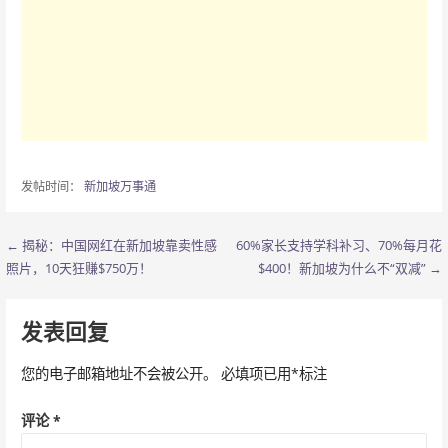
发帖时间：
新加坡万事通
← 揭秘：中国网红在新加坡靠卖性感
60%家长支持学科补习、70%每月花
文
照片，10天狂赚$750万！​
$400！新加坡为什么不“双减” →
章
导
发表回复
航
您的电子邮箱地址不会被公开。
必填项已用
*
标注
评论
*