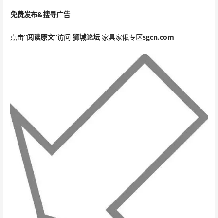
免费发布&搜寻广告
点击
“阅读原文”
访问
狮城论坛
家具家俬专区
sgcn.com