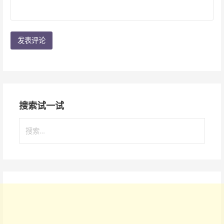
搜索试一试
搜
索
：