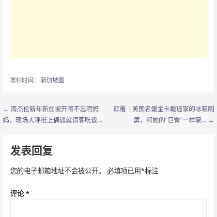
发帖时间：
新加坡圈
← 周杰伦新年新加坡开唱不忘晒妈
颠覆 | 美国名媛金卡戴珊家的冰箱刷
文
妈，现场大呼街上偶遇就请客吃饭…
屏，和她的“巨臀”一样豪… →
章
导
发表回复
航
您的电子邮箱地址不会被公开。
必填项已用
*
标注
评论
*