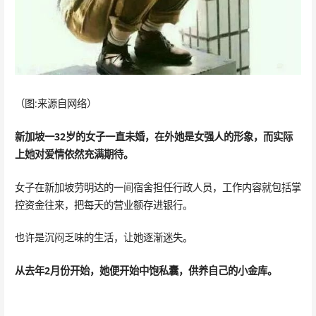
（图:来源自网络）
新加坡一32岁的女子一直未婚，在外她是女强人的形象，而实际
上她对爱情依然充满期待。
女子在新加坡劳明达的一间宿舍担任行政人员，工作内容就包括掌
控资金往来，把每天的营业额存进银行。
也许是沉闷乏味的生活，让她逐渐迷失。
从去年2月份开始，她便开始中饱私囊，供养自己的小金库。