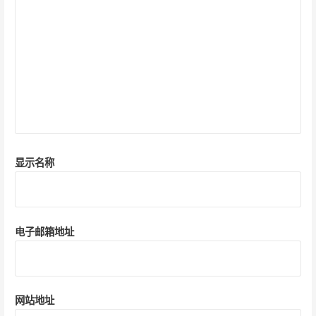
显示名称
电子邮箱地址
网站地址