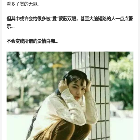
看多了觉的无趣…
但其中或许会给很多被“爱”蒙蔽双眼，甚至大脑短路的人一点点警
示…
不会变成所谓的爱情白痴…