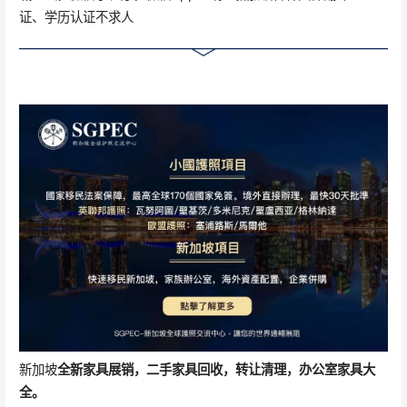
证、学历认证不求人
新加坡
全新家具展销，二手家具回收，转让清理，办公室家具大
全。