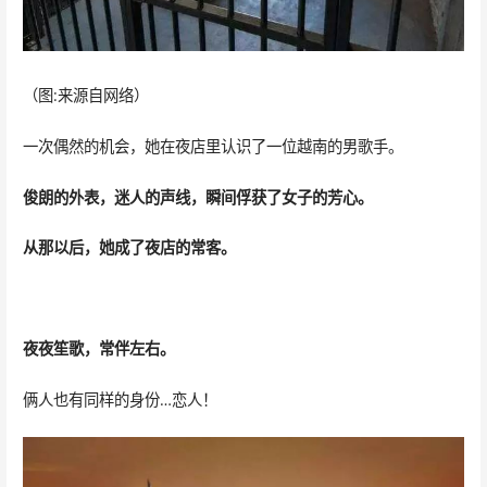
（图:来源自网络）
一次偶然的机会，她在夜店里认识了一位越南的男歌手。
俊朗的外表，迷人的声线，瞬间俘获了女子的芳心。
从那以后，她成了夜店的常客。
夜夜笙歌，常伴左右。
俩人也有同样的身份…恋人！