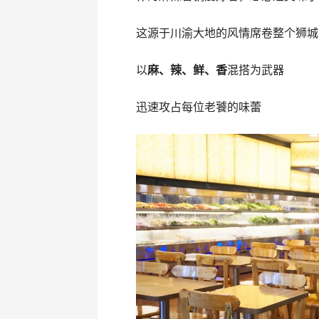
这源于川渝大地的风情席卷整个狮城
以
麻、辣、鲜、香
混搭为武器
迅速攻占每位老饕的味蕾