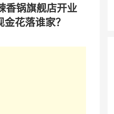
辣香锅旗舰店开业
6现金花落谁家？