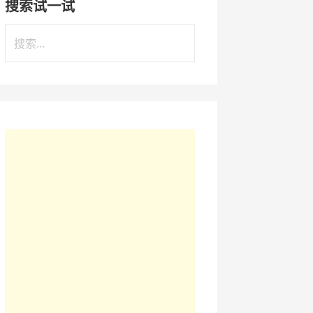
搜索试一试
搜
索
：