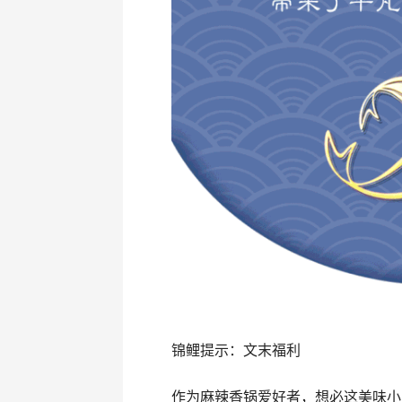
锦鲤提示：文末福利
作为麻辣香锅爱好者，想必这美味小