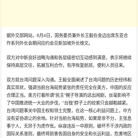
据外交部网站，8月4日，国务委员兼外长王毅在金边出席东亚合
作系列外长会期间应约会见新加坡外长维文。
双方对中新良好战略沟通和各层级密切互动感到满意，表示将继续
保持高层交往，拓展互利合作，有序恢复航班，便利人员往来。
双方就台湾问题深入沟通。王毅全面阐述了台湾问题的历史经纬和
真实现状，强调当前台海局势紧张的责任完全在美方，中国的反应
合理正当。美方打着所谓“民主”幌子导演的这出闹剧，丝毫影响不
了中国推进统一大业的步伐，“台独”脖子上的绞索只会越勒越紧。
台湾问题事关中国主权和领土完整，在这一核心利益问题上，中方
没有妥协退让的余地。针对当前台海局势，如果是非不分，主张息
事宁人，无异于为虎作伥。纵容违反一中原则，破坏不干涉内政的
国际关系准则，最终将损害各国自身的安全和长远利益，危害地区