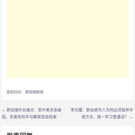
发帖时间：
新加坡新闻
← 新加坡外长维文：若中美关系破
李光耀：新加坡华人为何必须放弃华
文
裂，东南亚和平与繁荣恐会结束
语方言，统一学习普通话？ →
章
导