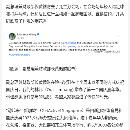
副总理兼财政部长黄循财去了兀兰分会场，在会场与年轻人踢足球
和打乒乓球，还和居民进行互动如一起高唱国歌、宣读信约，并共
同欣赏了壮观的烟花秀。
（图源：副总理兼财政部长黄循财脸书）
副总理兼财政部长黄循财在脸书说到在上个周末以不同的方式庆祝
国庆日，我们的林邦（Our Limbang) 举办了第一个国庆嘉年华。
他也感谢所有参与的组织，希望大家都度过了愉快的时光。
“动起来！新加坡”（GetActive! Singapore）是由新加坡体育局和
国庆庆典2023乡村庆祝委员会共同组织，这个嘉年华为期两天，
在勿洛、裕廊西、大巴窑和兀兰体育场举行，约6万3000名公众参