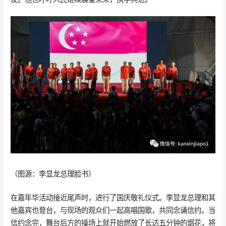
（图源：李显龙总理脸书）
在嘉年华活动接近尾声时，进行了国庆敬礼仪式。李显龙总理和其
他嘉宾也登台，与现场的观众们一起高唱国歌，共同念诵信约。当
信约念完，舞台后方的操场上就开始燃放了长达五分钟的烟花，将