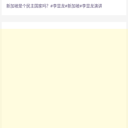
新加坡是个民主国家吗？#李显龙#新加坡#李显龙演讲