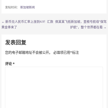
发帖时间：
新加坡新闻
← 新币兑人民币汇率上涨到4.9！汇款
佩某某飞抵新加坡，里根号航母“保驾
文
黄金季来了
护航”，整个世界都在看 →
章
导
发表回复
航
您的电子邮箱地址不会被公开。
必填项已用
*
标注
评论
*