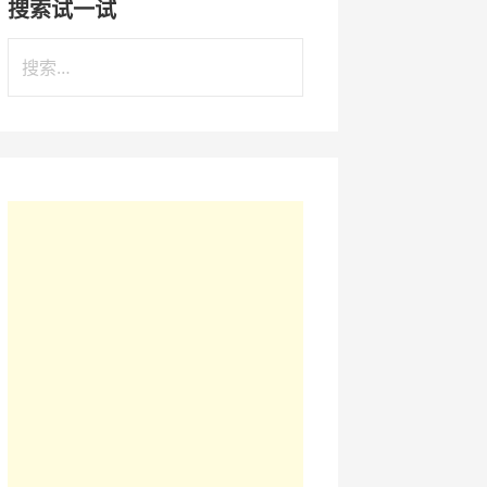
搜索试一试
搜
索
：