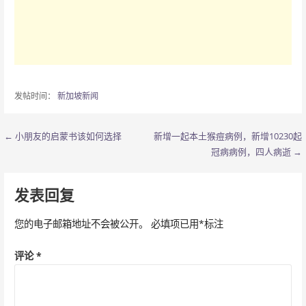
发帖时间：
新加坡新闻
← 小朋友的启蒙书该如何选择
新增一起本土猴痘病例，新增10230起
文
冠病病例，四人病逝 →
章
导
发表回复
航
您的电子邮箱地址不会被公开。
必填项已用
*
标注
评论
*