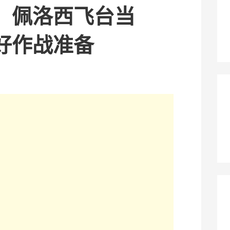
：佩洛西飞台当
好作战准备