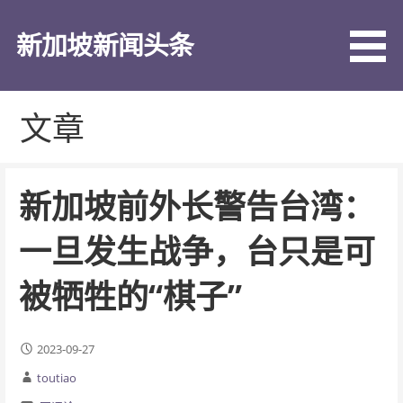
跳
至
新加坡新闻头条
内
容
文章
新加坡前外长警告台湾：
一旦发生战争，台只是可
被牺牲的“棋子”
2023-09-27
toutiao