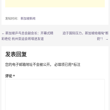
发帖时间：
新加坡新闻
← 新加坡乒乓总会副会长：开幕式精
迫于国际压力，新加坡给缅甸“断
文
彩绝伦 杭州亚运会将增进友谊
奶”！ →
章
导
发表回复
航
您的电子邮箱地址不会被公开。
必填项已用
*
标注
评论
*