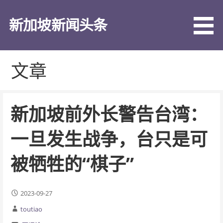
跳
至
新加坡新闻头条
内
容
文章
新加坡前外长警告台湾：
一旦发生战争，台只是可
被牺牲的“棋子”
2023-09-27
toutiao