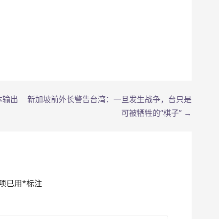
本输出
新加坡前外长警告台湾：一旦发生战争，台只是
可被牺牲的“棋子” →
项已用
*
标注