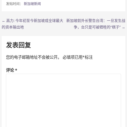
发帖时间：
新加坡新闻
← 高力: 今年初至今新加坡成全球最大
新加坡前外长警告台湾：一旦发生战
文
的资本输出地
争，台只是可被牺牲的“棋子” →
章
导
发表回复
航
您的电子邮箱地址不会被公开。
必填项已用
*
标注
评论
*