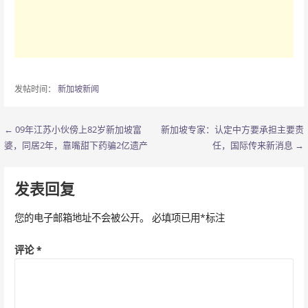
发帖时间：
新加坡新闻
← 09年江苏小伙傍上82岁新加坡富
新加坡专家：认定中方要承担主要责
文
婆，同居2年，靠嘴甜下药骗2亿遗产
任，国际传来新消息 →
章
导
发表回复
航
您的电子邮箱地址不会被公开。
必填项已用
*
标注
评论
*