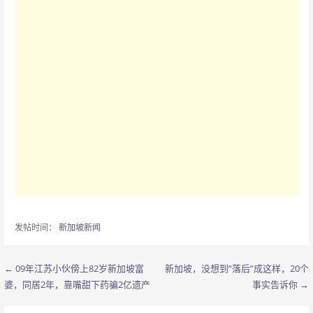
发帖时间：
新加坡新闻
← 09年江苏小伙傍上82岁新加坡富
新加坡，没想到“落后”成这样，20个
文
婆，同居2年，靠嘴甜下药骗2亿遗产
事实告诉你 →
章