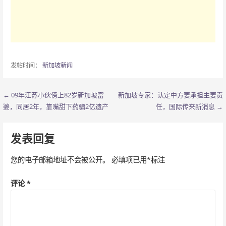
发帖时间：
新加坡新闻
← 09年江苏小伙傍上82岁新加坡富
新加坡专家：认定中方要承担主要责
文
婆，同居2年，靠嘴甜下药骗2亿遗产
任，国际传来新消息 →
章
导
发表回复
航
您的电子邮箱地址不会被公开。
必填项已用
*
标注
评论
*