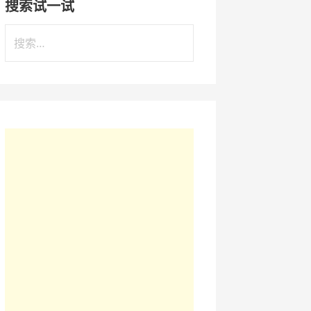
搜索试一试
搜
索
：