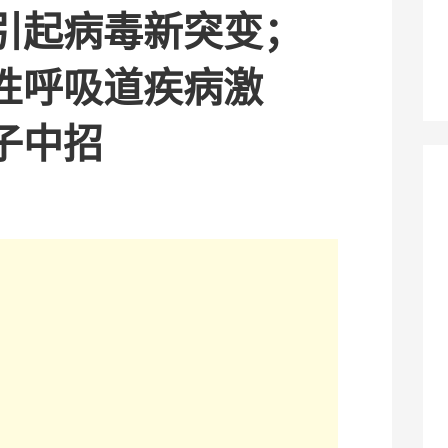
引起病毒新突变；
性呼吸道疾病激
子中招