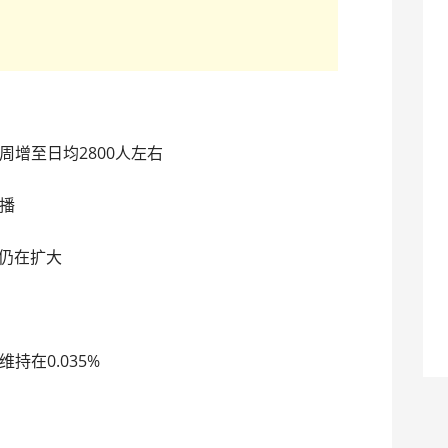
增至日均2800人左右
播
，仍在扩大
持在0.035%