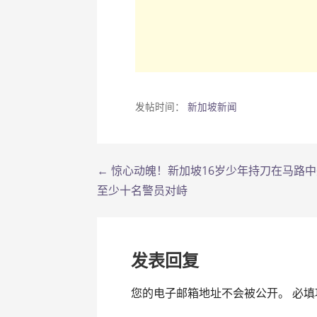
发帖时间：
新加坡新闻
← 惊心动魄！新加坡16岁少年持刀在马路
文
至少十名警员对峙
章
导
发表回复
航
您的电子邮箱地址不会被公开。
必填