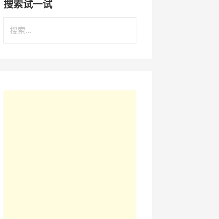
搜索试一试
搜
索
：