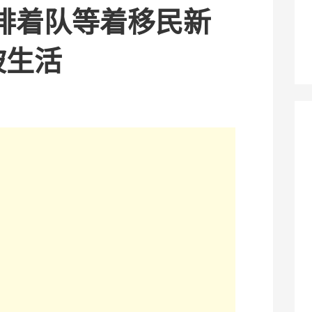
排着队等着移民新
坡生活