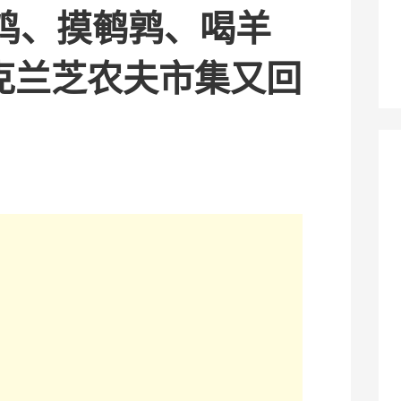
鸡、摸鹌鹑、喝羊
克兰芝农夫市集又回