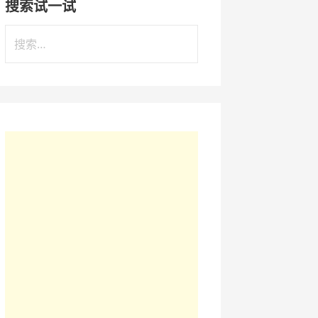
搜索试一试
搜
索
：