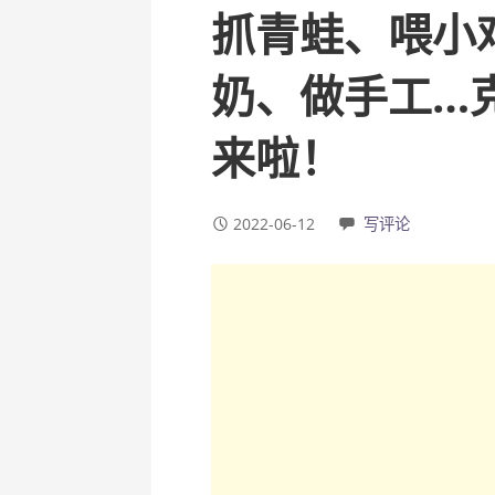
抓青蛙、喂小
奶、做手工…
来啦！
2022-06-12
写评论