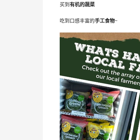
买到
有机的蔬菜
吃到口感丰富的
手工食物
~