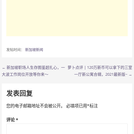
发帖时间：
新加坡新闻
← 新加坡职场人生存图鉴超扎心，一
萝卜点评 | 120万新币可以拿下的三室
文
大波工作岗位开放等你来～
一厅新公寓合辑，2021最新版~ →
章
导
发表回复
航
您的电子邮箱地址不会被公开。
必填项已用
*
标注
评论
*