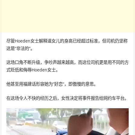
尽管Hoeden女士解释道女儿的身高已经超过标准，但司机仍坚称
这是”非法的”。
这场口角不断升级，争吵声越来越高，而这位司机更是用不同的方
式贬低和侮辱Hoeden女士。
他甚至用福建话形容她为”好恋”，即傲慢的意思。
在这场令人不快的经历之后，女性决定将事件报告给网约车平台。