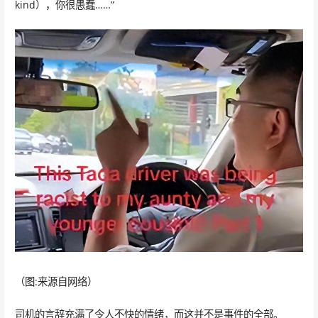
kind），你很愚蠢……”
（图:来源自网络）
司机的言辞充满了令人不快的情绪，而这并不是事件的全部。