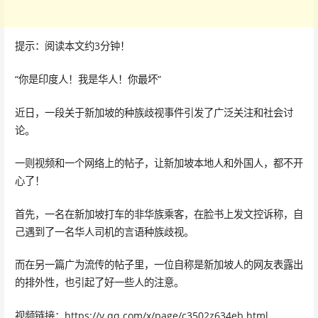
提示：阅读本文约3分钟！
“你是印度人！我是华人！你最坏”
近日，一段关于新加坡的种族歧视事件引发了广泛关注和社会讨
论。
一则视频和一个网络上的帖子，让新加坡本地人和外国人，都不开
心了！
首先，一名在新加坡打车的非华族乘客，在脸书上发文控诉称，自
己遇到了一名华人司机的言语种族歧视。
而在另一篇广为流传的帖子里，一位自称是新加坡人的网友表露出
的排外性，也引起了好一些人的注意。
视频链接：https://v.qq.com/x/page/c3502z634eb.html