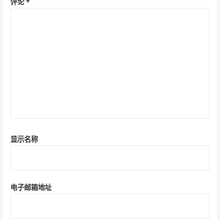
评论
*
显示名称
电子邮箱地址