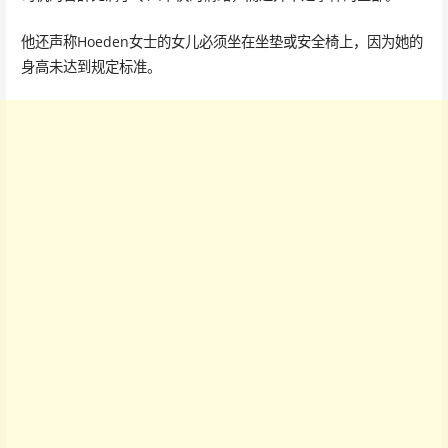
他还声称Hoeden女士的女儿必须坐在坐垫或安全椅上，因为她的
身高未达到规定标准。