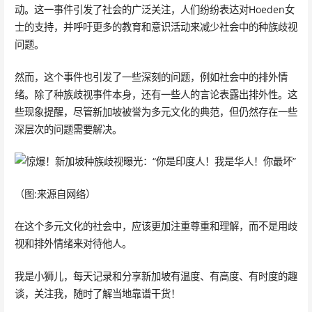
动。这一事件引发了社会的广泛关注，人们纷纷表达对Hoeden女
士的支持，并呼吁更多的教育和意识活动来减少社会中的种族歧视
问题。
然而，这个事件也引发了一些深刻的问题，例如社会中的排外情
绪。除了种族歧视事件本身，还有一些人的言论表露出排外性。这
些现象提醒，尽管新加坡被誉为多元文化的典范，但仍然存在一些
深层次的问题需要解决。
（图:来源自网络）
在这个多元文化的社会中，应该更加注重尊重和理解，而不是用歧
视和排外情绪来对待他人。
我是小狮儿，每天记录和分享新加坡有温度、有高度、有时度的趣
谈，关注我，随时了解当地靠谱干货！