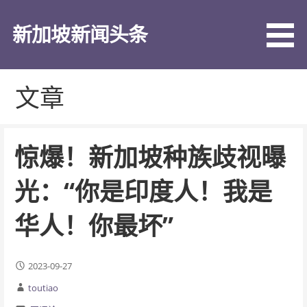
跳
至
新加坡新闻头条
内
容
文章
惊爆！新加坡种族歧视曝
光：“你是印度人！我是
华人！你最坏”
2023-09-27
toutiao