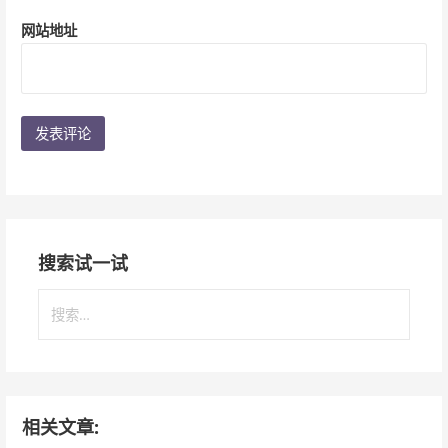
网站地址
搜索试一试
搜
索
：
相关文章: