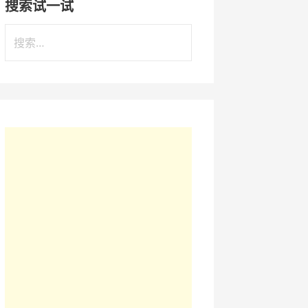
搜索试一试
搜
索
：