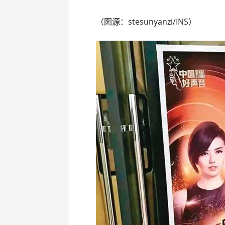
（图源：stesunyanzi/INS）