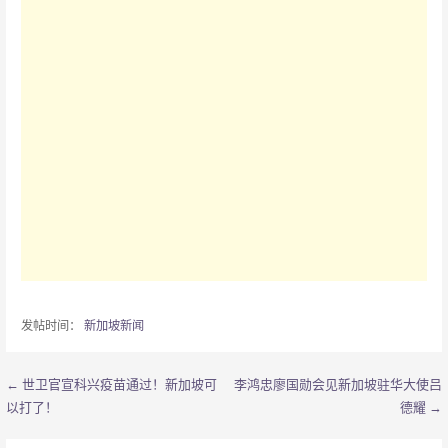
发帖时间：
新加坡新闻
← 世卫官宣科兴疫苗通过！新加坡可
李鸿忠廖国勋会见新加坡驻华大使吕
文
以打了！
德耀 →
章