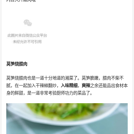
莴笋烧腊肉
莴笋烧腊肉也是一道十分地道的湘菜了。莴笋脆嫩，腊肉不柴不
腻，在一起加入干辣椒翻炒，
入味精细
，
爽辣
之余还能品出食材本
身的鲜甜，是一道非常考验厨师功力的菜品了。