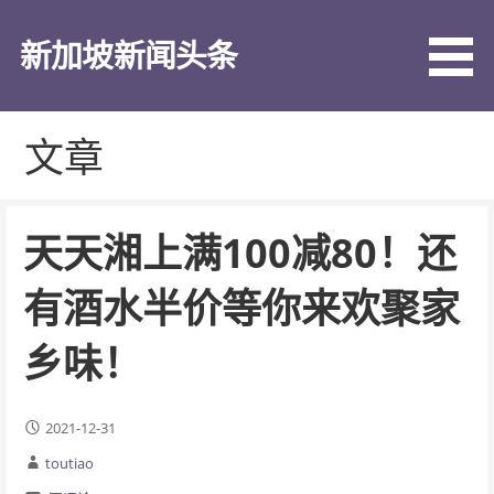
跳
至
新加坡新闻头条
内
容
文章
天天湘上满100减80！还
有酒水半价等你来欢聚家
乡味！
2021-12-31
toutiao