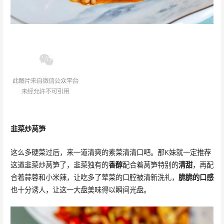
韭菜炒莴笋
这么多硬菜过后，来一道清爽的素菜清清口吧。那K妹就一定推荐
这道韭菜炒莴笋了，韭菜独有的
香醇
配合着莴笋特别的
清甜
，再配
合着蒜蓉和小米辣，让吃多了荤菜的口腔被清新洗礼，
脆脆的口感
也十分诱人，让这一大盘美味得以瞬间光盘。