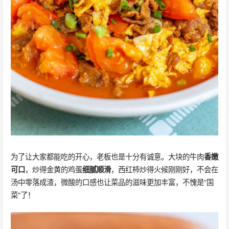
为了让大家都能吃的开心，老板也是十分有诚意。大块的牛肉
香嫩
可口
，炒得金黄的鸡蛋
细腻顺滑
，西红柿炒得火候刚刚好，不会在
汤中零落成渣，微酸的口感也让菜品的滋味更加丰富，不愧是“国
菜”了！