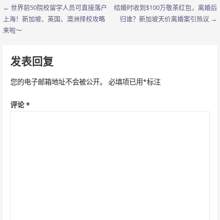
← 世界前50院校留学人员可直接落户
结婚时收到$100万敬茶红包，离婚后
文
上海！新加坡、英国、澳洲择校攻略
归谁？新加坡天价离婚案引热议 →
章
来啦～
导
发表回复
航
您的电子邮箱地址不会被公开。
必填项已用
*
标注
评论
*