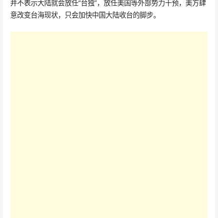
并不表示大陆就会放任“台独”，放任美国等外部势力干预，美方肆
意改变台海现状，只会加快中国大陆收台的脚步。