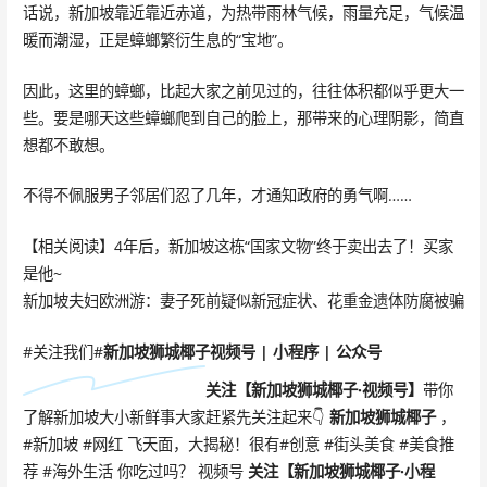
话说，新加坡靠近靠近赤道，为热带雨林气候，雨量充足，气候温
暖而潮湿，正是蟑螂繁衍生息的“宝地”。
因此，这里的蟑螂，比起大家之前见过的，往往体积都似乎更大一
些。要是哪天这些蟑螂爬到自己的脸上，那带来的心理阴影，简直
想都不敢想。
不得不佩服男子邻居们忍了几年，才通知政府的勇气啊……
【相关阅读】4年后，新加坡这栋“国家文物”终于卖出去了！买家
是他~
新加坡夫妇欧洲游：妻子死前疑似新冠症状、花重金遗体防腐被骗
#关注我们#
新加坡狮城椰子
视频号 | 小程序 | 公众号
关注【
新加坡狮城椰子·
视频号
】
带你
了解新加坡大小新鲜事大家赶紧先关注起来👇
新加坡狮城椰子
，
#新加坡 #网红 飞天面，大揭秘！很有#创意 #街头美食 #美食推
荐 #海外生活 你吃过吗？ 视频号
关注
【新加坡狮城椰子·小程