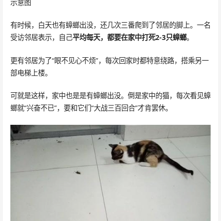
示意图
有时候，白天也有蟑螂出没，还几次三番爬到了邻居的脚上。一名
受访邻居表示，自己
平均每天，都要在家中打死2-3只蟑螂
。
更有邻居为了“眼不见心不烦”，每次回家时都特意绕路，搭乘另一
部电梯上楼。
可就是这样，家中也是是有蟑螂出没。倒是家中的猫，每次看见蟑
螂就“兴奋不已”，要和它们“大战三百回合”才肯罢休。