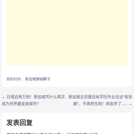
发帖时间：
新加坡狮城椰子
← 日增近两万例！新加坡凭什么再次
新加坡议员建议给学历毕业证设“有效
文
成为世界最宜居城市？
期”，不再终生制！网友炸了…… →
章
导
发表回复
航