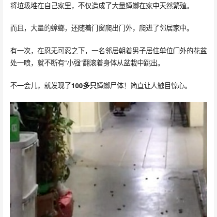
将垃圾堆在自己家里，不仅造成了大量蟑螂在家中天然繁殖。
而且，大量的蟑螂，还随着门窗爬出门外，爬进了邻居家中。
有一次，在忍无可忍之下，一名邻居朝着男子居住单位门外的花盆
处一喷，就不断有“小强”翻滚着身体从盆栽中跳出。
不一会儿，就发现了
100多只
蟑螂尸体！简直让人触目惊心。