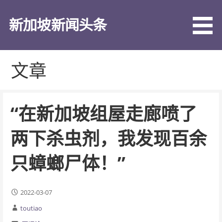
跳
至
新加坡新闻头条
内
容
文章
“在新加坡组屋走廊喷了
两下杀虫剂，我发现百余
只蟑螂尸体！”
2022-03-07
toutiao