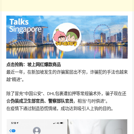
点击抢购：坡上网红爆款商品
最近一年，在新加坡发生的诈骗案层出不穷，诈骗犯的手法也越来
越“精进”。
除了冒充“中国公安”、DHL包裹遭扣押等常规骗术外，骗子现在还
会
伪装成卫生部官员、警察部队官员
，相当“与时俱进”。
在疫情下通过制造恐慌情绪，成功达到吸引人上钩的目的。