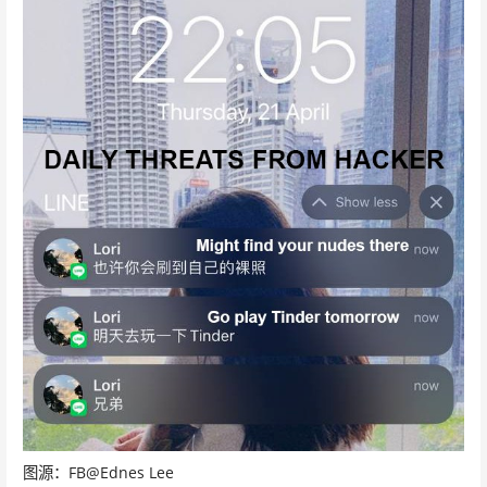
图源：FB@Ednes Lee