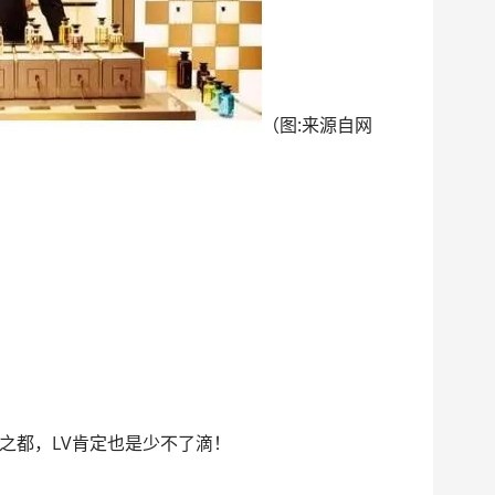
（图:来源自网
之都，LV肯定也是少不了滴！