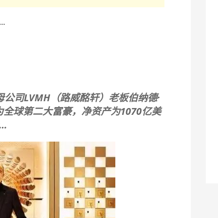
…
母公司LVMH（路威酩轩）老板伯纳德·
全球第二大富豪，净资产为1070亿美
…