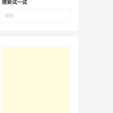
搜索试一试
搜
索
：