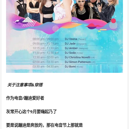
关于注意事项&穿搭
作为电音/蹦迪爱好者
灰常开心这个9月要嗨起乃了
要是说蹦迪是奔放的，那在电音节上那就是