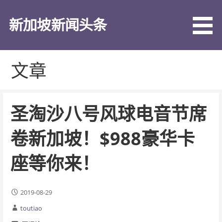
跳
至
新加坡新闻头条
内
容
文章
圣淘沙八号风球电音节席
卷新加坡！$988豪华卡
座等你来！
2019-08-29
toutiao