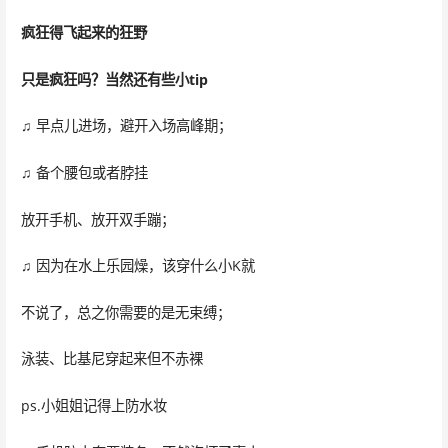
疯狂得
飞起来的狂野
只是疯狂吗？当然还有些小tip
♫
早点儿进场，避开入场高峰期；
♫ 备个腰包或者脖挂
放开手机、放开双手蹦；
♫ 因为在水上乐园燥，该穿什么小K就
不说了，总之你需要的是无束缚；
泳装、比基尼穿起来但不赤裸
ps.小姐姐记得上防水妆