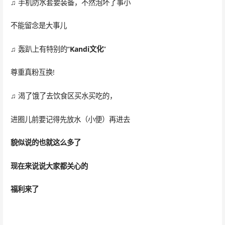
♫ 手机防水套要装备，不然泡坏了事小
不能留念是大事儿
♫ 轰趴上有特别的“
Kandi文化
”
尊重真粉互换!
♫ 渴了饿了去饮食区买水买吃的，
进圈儿前要记得先放水（小便）再进去
貌似说的也就这么多了
现在来说说大家都关心的
福利来了