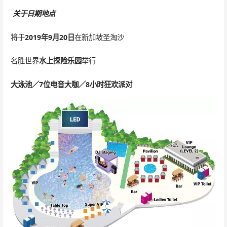
关于日期地点
将于
2019年9月20日
在新加坡圣淘沙
名胜世界
水上探险乐园
举行
大泳池／7位电音大咖／8小时狂欢派对