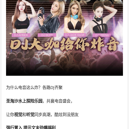
为什么电音这么炸？各路DJ齐聚
圣淘沙水上探险乐园
，共襄电音盛会，
让你
视觉
和
听觉
同步高潮，酷炫到没朋友
强行置入 提示文末劲爆福利