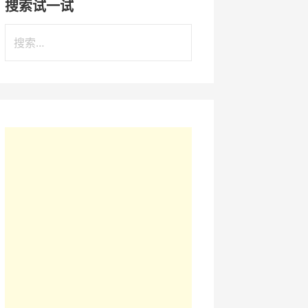
搜索试一试
搜
索
：