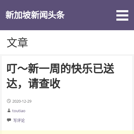
跳
至
新加坡新闻头条
内
容
文章
叮～新一周的快乐已送
达，请查收
2020-12-29
toutiao
写评论