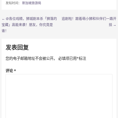
发帖时间：
新加坡旅游局
← @各位戏精，狮城剧本杀「狮落的
追剧啦！跟着萌小狮和伙伴们一路开
文
宝藏」高能来袭！朋友，你究竟是
挂 →
章
谁！
导
发表回复
航
您的电子邮箱地址不会被公开。
必填项已用
*
标注
评论
*