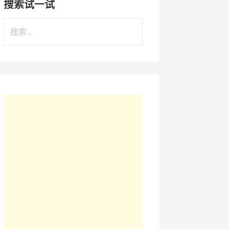
搜索试一试
搜
索
：