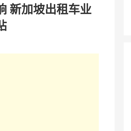
响 新加坡出租车业
贴