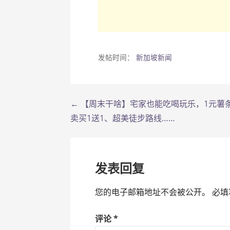
发帖时间：
新加坡新闻
← 【周末干啥】宅家也能吃喝玩乐，1元薯
文
卖买1送1、超美徒步路线……
章
导
发表回复
航
您的电子邮箱地址不会被公开。
必填
评论
*