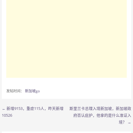
发帖时间：
新加坡go
← 新增9153，重症115人，昨天新增
斯里兰卡总理入境新加坡，新加坡政
文
10526
府否认庇护，他拿的是什么准证入
章
境？ →
导