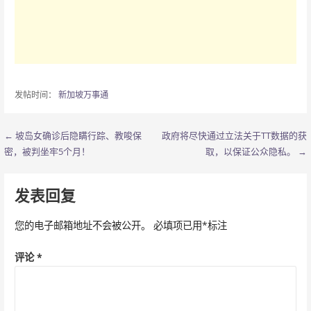
发帖时间：
新加坡万事通
← 坡岛女确诊后隐瞒行踪、教唆保
政府将尽快通过立法关于TT数据的获
文
密，被判坐牢5个月！
取，以保证公众隐私。 →
章
导
发表回复
航
您的电子邮箱地址不会被公开。
必填项已用
*
标注
评论
*