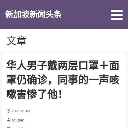
跳
至
新加坡新闻头条
内
容
文章
华人男子戴两层口罩＋面
罩仍确诊，同事的一声咳
嗽害惨了他！
2021-01-09
toutiao