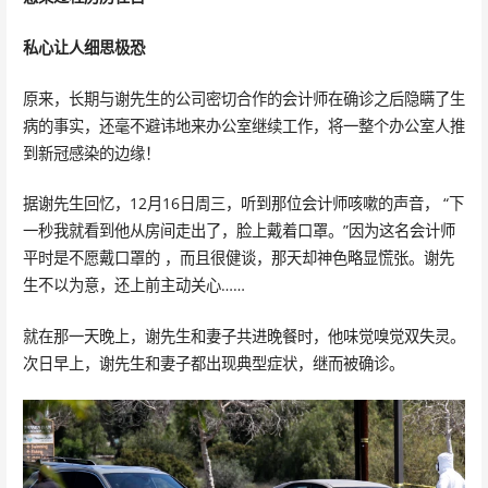
私心让人细思极恐
原来，长期与谢先生的公司密切合作的会计师在确诊之后隐瞒了生
病的事实，还毫不避讳地来办公室继续工作，将一整个办公室人推
到新冠感染的边缘！
据谢先生回忆，12月16日周三，听到那位会计师咳嗽的声音， “下
一秒我就看到他从房间走出了，脸上戴着口罩。”因为这名会计师
平时是不愿戴口罩的 ，而且很健谈，那天却神色略显慌张。谢先
生不以为意，还上前主动关心……
就在那一天晚上，谢先生和妻子共进晚餐时，他味觉嗅觉双失灵。
次日早上，谢先生和妻子都出现典型症状，继而被确诊。