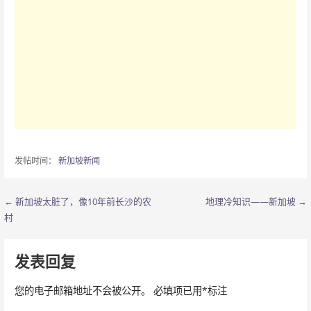
发帖时间：
新加坡新闻
← 新加坡太脏了，像10年前长沙的农
地理冷知识——新加坡 →
文
村
章
导
发表回复
航
您的电子邮箱地址不会被公开。
必填项已用
*
标注